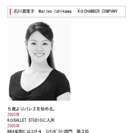
石川真理子 Mariko Ishikawa K☆CHAMBER COMPANY
５歳よりバレエを始める。
2003年
K☆BALLET STUDIOに入所
2005年
NBA全国ﾊﾞﾚｴｺﾝｸｰﾙ ｺﾝﾃﾝﾎﾟﾗﾘｰ部門 第３位