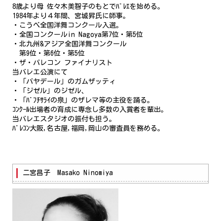
8歳より母 佐々木美智子のもとでﾊﾞﾚｴを始める。
1984年より４年間、宮城昇氏に師事。
・こうべ全国洋舞コンクール入選。
・全国コンクールin Nagoya第7位・第5位
・北九州&アジア全国洋舞コンクール
第9位・第6位・第5位
・ザ・バレコン ファイナリスト
当バレエ公演にて
・「バヤデール」のガムザッティ
・「ジゼル」のジゼル、
・「ﾊﾞﾌﾁｻﾗｲの泉」のザレマ等の主役を踊る。
ｺﾝｸｰﾙ出場者の育成に専念し多数の入賞者を輩出。
当バレエスタジオの振付も担う。
ﾊﾞﾚｺﾝ大阪,名古屋,福岡,岡山の審査員を務める。
二宮昌子 Masako Ninomiya