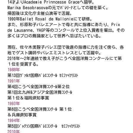
14才よりAcademie Prinncesse Graceへ留学。
Marika Besobrasovaの元でﾊﾞﾚﾘｰﾅとしての礎を築く。
帰国後は文化庁主催公演等で活躍。
1990年Ballet Royal de Wallonieにて研修。
また、杉原和子バレエアートで母と共に指導にあたり、Prix
de Lausanne、YAGP等のコンクールで上位入賞者を輩出。その
多くはプロの舞踊家として世界へ羽ばたいている。
現在、佐々木美智子バレエ団で後進の指導に力を注ぐ傍ら、各
地でゲスト講師やバレエミストレスとして活躍中。
2016年～2年連続で教え子がこうべ全国洋舞コンクールにて第
１位を受賞する。
1988年
第13回ｳﾞｧﾙﾅ国際ﾊﾞﾚｴｺﾝｸｰﾙ ｾﾐﾌｧｲﾅﾘｽﾄ
1991年
第4回こうべ全国洋舞ｺﾝｸｰﾙ第２位
第1回北九州&アジア全国洋舞ｺﾝｸｰﾙ
第１位＆福岡県知事賞
1993年
第6回こうべ全国洋舞ｺﾝｸｰﾙ 第１位
＆兵庫県知事賞
1994年
第5回ｼﾞｬｸｿﾝ国際ﾊﾞﾚｴｺﾝｸｰﾙ ｾﾐﾌｧｲﾅﾘｽﾄ
2010年