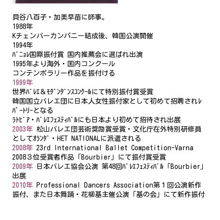
貝谷八百子・加美早苗に師事。
1988年
Kチェンバーカンパニー結成後、韓国公演開催
1994年
ﾊﾞﾆｮﾚ国際振付賞 国内推薦会に選ばれ出演
1995年より海外・国内コンクール
コンテンポラリー作品を振付ける
1999年
世界ﾊﾞﾚｴ＆ﾓﾀﾞﾝﾀﾞﾝｽｺﾝｸｰﾙにて特別振付賞受賞
韓国国立バレエ団に日本人女性振付家として初めて招聘されﾚ
ﾊﾟｰﾄﾘｰとなる
ﾗﾄﾋﾞｱ・ﾊﾞﾚｴﾌｪｽﾃｨﾊﾞﾙにも日本より初めて招待され出展
2003年
松山バレエ団芸術奨励賞受賞・文化庁在外特別研修員
としてｵﾗﾝﾀﾞ・HET NATIONALに派遣される
2008年
23rd International Ballet Competition-Varna
2008３位受賞者作品「Bourbier」にて振付賞受賞
2009年
日本バレエ協会公演 第48回ﾊﾞﾚｴﾌｪｽﾃｨﾊﾞﾙ「Bourbier」
出展
2010年
Professional Dancers Association第１回公演新作
振付、また日本舞踊・花柳基主催公演「基の会」にて新作振付