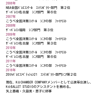
2006年
NBA全国ﾊﾞﾚｴｺﾝｸｰﾙ ｺﾝﾃﾝﾎﾟﾗﾘｰ部門 第２位
ｻﾞ･ﾊﾞﾚｺﾝ名古屋 ｼﾆｱ部門 第６位
2007年
こうべ全国洋舞ｺﾝｸｰﾙ ｼﾆｱの部 ﾌｧｲﾅﾘｽﾄ
2008年
ｻﾞ･ﾊﾞﾚｺﾝ福岡 ｼﾆｱ部門 第３位
2009年
こうべ全国洋舞ｺﾝｸｰﾙ ｼﾆｱの部 ﾌｧｲﾅﾘｽﾄ
ｻﾞ･ﾊﾞﾚｺﾝ名古屋 ｼﾆｱ部門 第３位
2010年
こうべ全国洋舞ｺﾝｸｰﾙ ｼﾆｱの部 ﾌｧｲﾅﾘｽﾄ
ｻﾞ･ﾊﾞﾚｺﾝ名古屋 ｼﾆｱ部門 第６位
2011年
こうべ全国洋舞ｺﾝｸｰﾙ ｼﾆｱの部 ﾌｧｲﾅﾘｽﾄ
2016年
20thﾊﾞﾚｴｺﾝﾍﾟﾃｨｼｮﾝ21 ｺﾝﾃﾝﾎﾟﾗﾘｰ部門ｼﾆｱ第２位
現在、K☆CHAMBER COMPANYメンバーとして公演等出演し、
K☆BALLET STUDIOのアシスタントを務める。
矢上香織・久留美・恵子に師事