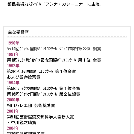
都民芸術ﾌｪｽﾃｨﾊﾞﾙ「アンナ・カレーニナ」に主演。
主な受賞歴
1990年
第14回ｳﾞｧﾙﾅ国際ﾊﾞﾚｴｺﾝｸｰﾙ
ｼﾞｭﾆｱ部門第３位 銅賞
1991年
第1回ﾏﾘｶ･ｻﾋﾞﾛｳﾞｧ記念国際ﾊﾞﾚｴｺﾝｸｰﾙ 第１位 金賞
1992年
第2回ﾍﾟﾙﾐ国際ﾊﾞﾚｴｺﾝｸｰﾙ 第１位金賞
および観客投票賞
1994年
第5回ｼﾞｬｸｿﾝ国際ﾊﾞﾚｴｺﾝｸｰﾙ 第１位金賞
第16回ｳﾞｧﾙﾅ国際ﾊﾞﾚｴｺﾝｸｰﾙ 第２位銀賞
2000年
松山バレエ団 芸術奨励賞
2001年
第51回芸術選奨文部科学大臣新人賞
・中川鋭之助賞
2004年
第20回服部智恵子賞