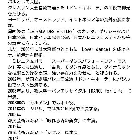
パルとして入団。
クレムリン大会宮殿で踊った「ドン・キホーテ」の主役で脚光
を浴びる。
ヨーロッパ、オーストラリア、インドネシア等の海外公演に参
加。
帰国後は［LE GALA DES ETOILES］のカナダ、ギリシャおよび
日本公演、日本バレエ協会公演、日本バレエフェスティバル等
の舞台に立っている。
また、2000年には大澄賢也とともに「Lover dance」を成功さ
せ、新境地を開拓。
「ミレニアムガラ」「スーパーダンスパフォーマンス・ラス
タ」等にも出演し、「古典、モダン作品ともに、ダイナミック
な技術と的確な表現、強い存在力をみせた」と評される。
2002年、新国立劇場バレエ団公演「ドン・キホーテ」にバジル
役でゲスト出演する。
2003年より、篠原聖一バレエリサイタル［DANCE for Life］に
出演、
2008年の「カルメン」ではホセ役、
2011年の「ジゼル」ではｱﾙﾌﾞﾚﾋﾄ役で主演する。
2009年
都民芸術ﾌｪｽﾃｨﾊﾞﾙ「眠れる森の美女」に主演。
2012年
都民芸術ﾌｪｽﾃｨﾊﾞﾙ「ジゼル」に主演。
2014年