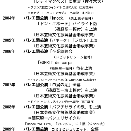
「レディマクベス」に主演（佐々木大）
＊フランス国立ラインバレエ団に入団（二杉圭子）
＊カナダ ゴーバレエアカデミーへ留学（池上翔子）
2004年
バレエ団公演
「knock」
（矢上恵子振付）
「ドン・キホーテ」ハイライト版
（篠原聖一振付）を上演
（日本芸術文化振興基金助成事業）
2005年
バレエ団公演
「パキータ」「ジゼル」上演
（日本芸術文化振興基金助成事業）
2006年
バレエ団公演
「卒業舞踏会」
（ドビッドリシーン振付）
「ESPRIT de corps」
他を上演
（篠原聖一振付）
（日本芸術文化振興基金助成事業）
＊ドイツ ハノーファーオペラバレエ団へ入団（二杉圭子）
2007年
バレエ団公演
「白鳥の湖」全幕
（篠原聖一演出振付）を上演
（日本芸術文化振興基金助成事業）
＊ドイツ ハンブルグバレエ学校へ留学（富田葉月）
2008年
バレエ団公演
「バフチサライの泉」を上演
（日本芸術文化振興基金助成事業）
＊篠原聖一バレエリサイタル
「Dance for Life」「カルメン」に主演（佐々木大）
2009年
バレエ団公演
」全幕
「ロミオとジュリエット