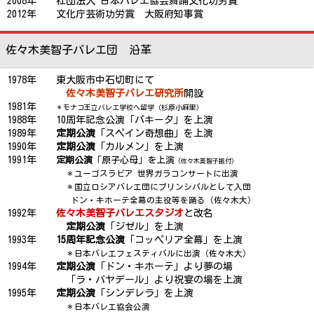
2008年 社団法人 日本バレエ協会舞踊文化功労賞
2012年 文化庁芸術功労賞 大阪府知事賞
佐々木美智子バレエ団 沿革
1978年 東大阪市中石切町にて
佐々木美智子バレエ研究所
開設
1981年
＊モナコ王立バレエ学校へ留学（杉原小麻里）
1988年 10周年記念公演「パキータ」を上演
1989年
定期公演
「スペイン奇想曲」を上演
1990年
定期公演
「カルメン」を上演
1991年
定期公演
「原子心母」を上演
（佐々木美智子振付）
＊ユーゴスラビア 世界ガラコンサートに出演
＊国立ロシアバレエ団にプリンシパルとして入団
ドン・キホーテ全幕の主役等を踊る（佐々木大）
1992年
佐々木美智子バレエスタジオ
と改名
定期公演
「ジゼル」を上演
1993年
15周年記念公演
「コッペリア全幕」を上演
＊日本バレエフェスティバルに出演（佐々木大）
1994年
定期公演
「ドン・キホーテ」より夢の場
「ラ・バヤデール」より祝宴の場を上演
1995年
定期公演
「シンデレラ」を上演
＊日本バレエ協会公演