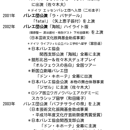
に出演（佐々木大）
＊ドイツ エッセンバレエ団へ入団（二杉圭子）
2001年
バレエ団公演
「ラ・バヤデール」
「fatal」（矢上恵子振付）を上演
2002年
バレエ団公演
「海賊」ハイライト版
を上演
（篠原聖一 演出振付・特別ゲスト 下村由理恵）
（日本芸術文化振興基金助成事業）
（富田遥）
＊ドイツ ライプツィヒ公立バレエ学校へ留学
＊日本バレエ協会
関西支部公演「海賊」全幕に主演
＊舘形比呂一＆佐々木大デュオプレイ
「オルフェウスの告白」全国ツアー
＊新国立劇場バレエ団
「ドン・キホーテ」全幕に出演
＊日本バレエ協会公演
本物の舞台体験事業
「ジゼル」に主演（佐々木大）
＊ロシア国立ワガノワバレエアカデミーに
スカラシップ留学（和田陽子）
2003年 バレエ団公演「バフチサライの泉」を上演
（日本芸術文化振興基金助成事業
・平成15年度文化庁芸術祭優秀賞受賞）
＊日本バレエ協会関西支部公演
「ドン・キホーテ」全幕に主演