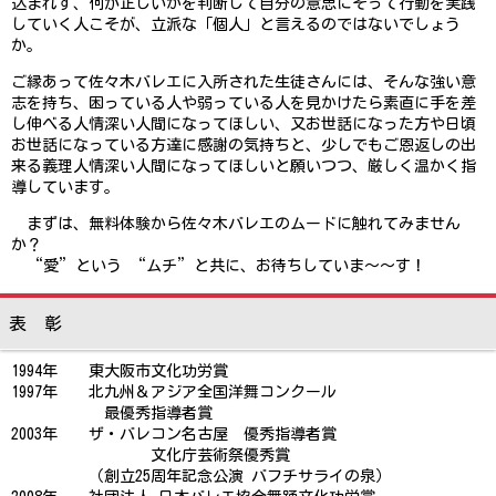
込まれず、何が正しいかを判断して自分の意思にそって行動を実践
していく人こそが、立派な「個人」と言えるのではないでしょう
か。
ご縁あって佐々木バレエに入所された生徒さんには、そんな強い意
志を持ち、困っている人や弱っている人を見かけたら素直に手を差
し伸べる人情深い人間になってほしい、又お世話になった方や日頃
お世話になっている方達に感謝の気持ちと、少しでもご恩返しの出
来る義理人情深い人間になってほしいと願いつつ、厳しく温かく指
導しています。
まずは、無料体験から佐々木バレエのムードに触れてみません
か？
“愛”という “ムチ”と共に、お待ちしていま～～す！
表 彰
1994年 東大阪市文化功労賞
1997年 北九州＆アジア全国洋舞コンクール
最優秀指導者賞
2003年 ザ・バレコン名古屋 優秀指導者賞
文化庁芸術祭優秀賞
（創立25周年記念公演 バフチサライの泉）