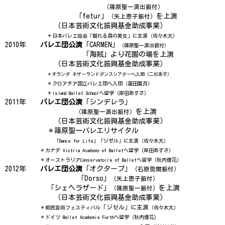
（篠原聖一演出振付）
「fetur」
を上演
（矢上恵子振付）
（日本芸術文化振興基金助成事業）
＊日本バレエ協会「眠れる森の美女」に主演（佐々木大）
2010年
バレエ団公演
「CARMEN」
（篠原聖一演出振付）
「海賊」より花園の場を上演
（日本芸術文化振興基金助成事業）
＊オランダ ネザーランドダンスシアターへ入団（二杉圭子）
＊クロアチア国立バレエ団へ入団（富田葉月）
＊Island Ballet Schoolへ留学（岸田あずさ）
2011年
バレエ団公演
「シンデレラ」
を上演
（篠原聖一演出振付）
（日本芸術文化振興基金助成事業）
＊篠原聖一バレエリサイタル
「Dance for Life」「ジゼル」に主演（佐々木大）
＊カナダ Victria Academy of Balletへ留学（岸田あずさ）
＊オーストラリアConservatoire of Balletへ留学（秋内優花）
2012年
バレエ団公演
「オクターブ」
（石原莞爾振付）
「Dorso」
（矢上恵子振付）
「シェヘラザード」
を上演
（篠原聖一振付）
（日本芸術文化振興基金助成事業）
「ジゼル」に主演
＊都民芸術フェスティバル
（佐々木大）
＊ドイツ Ballet Academie Furthへ留学（秋内優花）