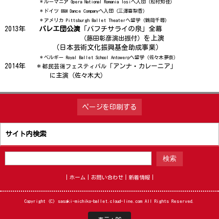
＊ルーマニア Opera National Romania Iosiへ入団（松村知佳）
＊ドイツ B&M Dance Companyへ入団（三澤喜梨香）
＊アメリカ Pittsburgh Ballet Theaterへ留学（鶴岡千尋）
2013年
バレエ団公演
「バフチサライの泉」全幕
を上演
（藤田彰彦演出振付）
（日本芸術文化振興基金助成事業）
＊ベルギー Royal Ballet School Antowerpへ留学（佐々木夢奈）
2014年
＊
「アンナ・カレーニア」
都民芸術フェスティバル
に主演（佐々木大）
ページを印刷する
サイト内検索
ホーム
お問い合わせ
新着情報
Copyright (C) sasaki-michiko-ballet.cloud-line.com All Rights Reserved.