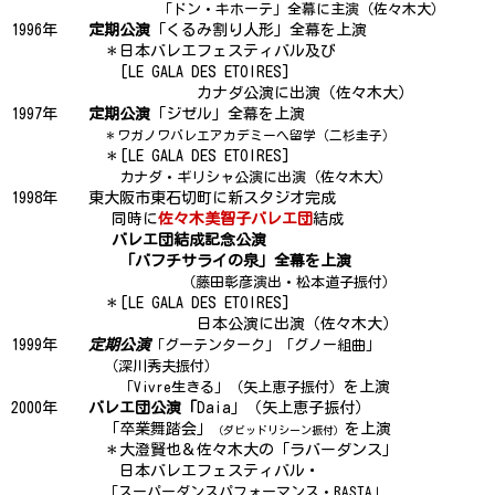
「ドン・キホーテ」全幕に主演（佐々木大）
1996年
定期公演
「くるみ割り人形」全幕を上演
＊日本バレエフェスティバル及び
[LE GALA DES ETOIRES]
カナダ公演に出演（佐々木大）
1997年
定期公演
「ジゼル」全幕を上演
＊ワガノワバレエアカデミーへ留学（二杉圭子）
＊[LE GALA DES ETOIRES]
カナダ・ギリシャ公演に出演（佐々木大）
1998年 東大阪市東石切町に新スタジオ完成
同時に
佐々木美智子バレエ団
結成
バレエ団結成記念公演
「バフチサライの泉」全幕を上演
（藤田彰彦演出・松本道子振付）
＊[LE GALA DES ETOIRES]
日本公演に出演（佐々木大）
1999年
定期公演
「グーテンターク」「グノー組曲」
（深川秀夫振付）
を上演
「Vivre生きる」（矢上恵子振付）
2000年
バレエ団公演「
Daia」（矢上恵子振付）
「卒業舞踏会」
を上演
（ダビッドリシーン振付）
＊大澄賢也＆佐々木大の「ラバーダンス」
日本バレエフェスティバル・
「スーパーダンスパフォーマンス・RASTA」