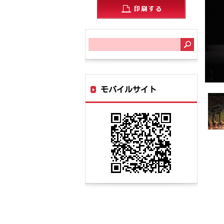
ページを印刷する
サ
イ
ト
モバイルサイト
内
検
索