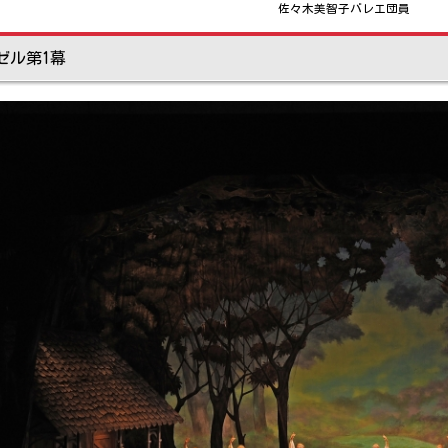
佐々木美智子バレエ団員
ゼル第1幕